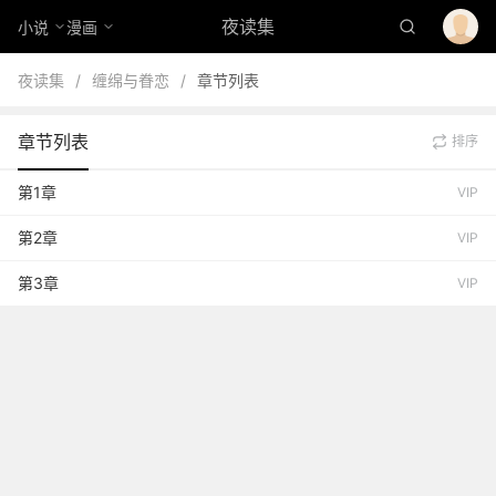
夜读集
小说
漫画
夜读集
/
缠绵与眷恋
/
章节列表
章节列表
排序
第1章
VIP
第2章
VIP
第3章
VIP